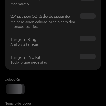
Más barato
2.º set con 50 % de descuento
$34.95
Mejor relación calidad-precio para dos
monederos fríos
Tangem Ring
$160.00
Anillo y 2 tarjetas
Tangem Pro Kit
$180.00
Todo lo que necesitas
Colección
Número de juegos