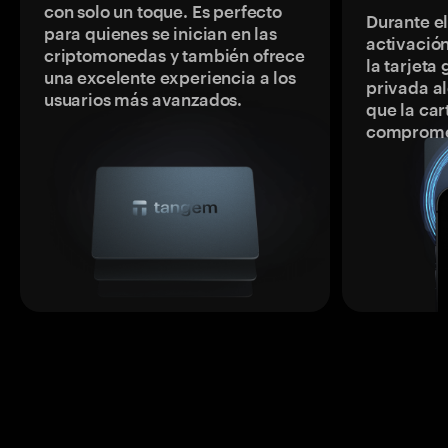
con solo un toque. Es perfecto
Durante e
para quienes se inician en las
activación
criptomonedas y también ofrece
la tarjeta
una excelente experiencia a los
privada a
usuarios más avanzados.
que la car
comprome