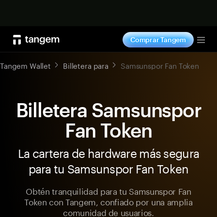
Comprar ahora
Comprar Tangem
Tog
Tangem Wallet
Billetera para
Samsunspor Fan Token
Billetera Samsunspor
Fan Token
La cartera de hardware más segura
para tu Samsunspor Fan Token
Obtén tranquilidad para tu Samsunspor Fan
Token con Tangem, confiado por una amplia
comunidad de usuarios.