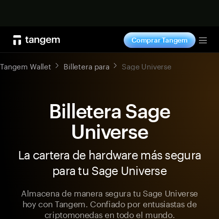
Comprar ahora
Comprar Tangem
Tog
Tangem Wallet
Billetera para
Sage Universe
Billetera Sage
Universe
La cartera de hardware más segura
para tu Sage Universe
Almacena de manera segura tu Sage Universe
hoy con Tangem. Confiado por entusiastas de
criptomonedas en todo el mundo.