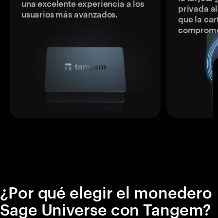
una excelente experiencia a los
privada a
usuarios más avanzados.
que la car
comprome
¿Por qué elegir el monedero
Sage Universe con Tangem?