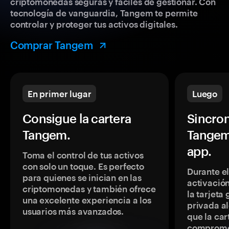
criptomonedas seguras y fáciles de gestionar. Con
tecnología de vanguardia, Tangem te permite
controlar y proteger tus activos digitales.
Comprar Tangem
En primer lugar
Luego
Consigue la cartera
Sincron
Tangem.
Tangem
app.
Toma el control de tus activos
con solo un toque. Es perfecto
Durante e
para quienes se inician en las
activación
criptomonedas y también ofrece
la tarjeta
una excelente experiencia a los
privada a
usuarios más avanzados.
que la car
comprome