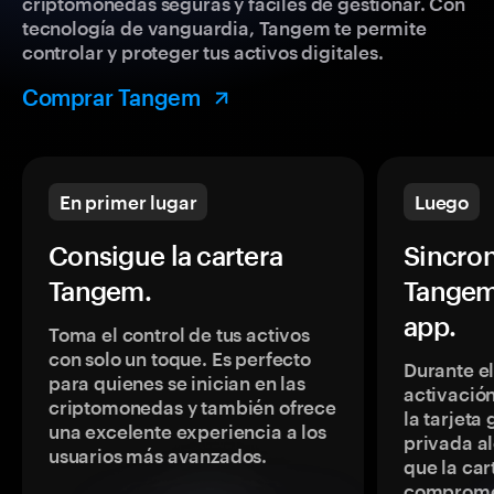
criptomonedas seguras y fáciles de gestionar. Con
tecnología de vanguardia, Tangem te permite
controlar y proteger tus activos digitales.
Comprar Tangem
En primer lugar
Luego
Consigue la cartera
Sincron
Tangem.
Tangem
app.
Toma el control de tus activos
con solo un toque. Es perfecto
Durante e
para quienes se inician en las
activación
criptomonedas y también ofrece
la tarjeta
una excelente experiencia a los
privada a
usuarios más avanzados.
que la car
comprome