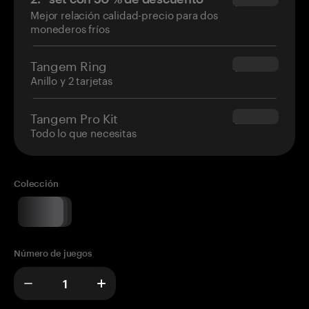
$34.95
Mejor relación calidad-precio para dos
monederos fríos
Tangem Ring
$160.00
Anillo y 2 tarjetas
Tangem Pro Kit
$180.00
Todo lo que necesitas
Colección
Número de juegos