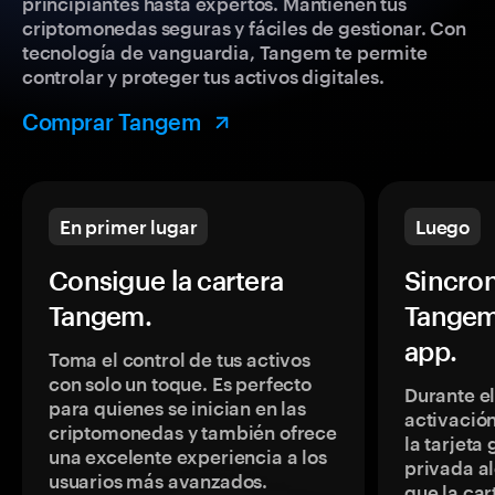
principiantes hasta expertos. Mantienen tus
criptomonedas seguras y fáciles de gestionar. Con
tecnología de vanguardia, Tangem te permite
controlar y proteger tus activos digitales.
Comprar Tangem
En primer lugar
Luego
Consigue la cartera
Sincron
Tangem.
Tangem
app.
Toma el control de tus activos
con solo un toque. Es perfecto
Durante e
para quienes se inician en las
activación
criptomonedas y también ofrece
la tarjeta
una excelente experiencia a los
privada a
usuarios más avanzados.
que la car