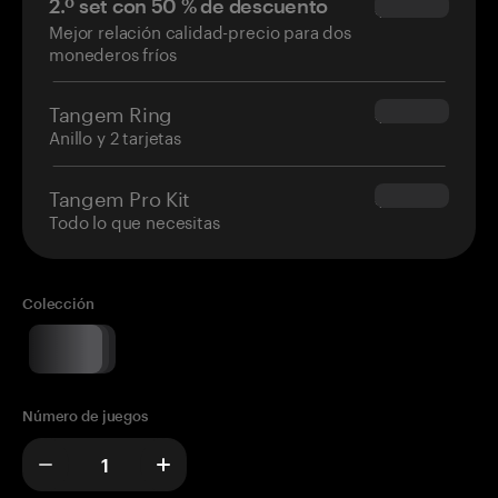
2.º set con 50 % de descuento
$34.95
Mejor relación calidad-precio para dos
monederos fríos
Tangem Ring
$160.00
Anillo y 2 tarjetas
Tangem Pro Kit
$180.00
Todo lo que necesitas
Colección
Número de juegos