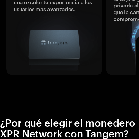
una excelente experiencia a los
privada a
usuarios más avanzados.
que la car
comprome
¿Por qué elegir el monedero
XPR Network con Tangem?