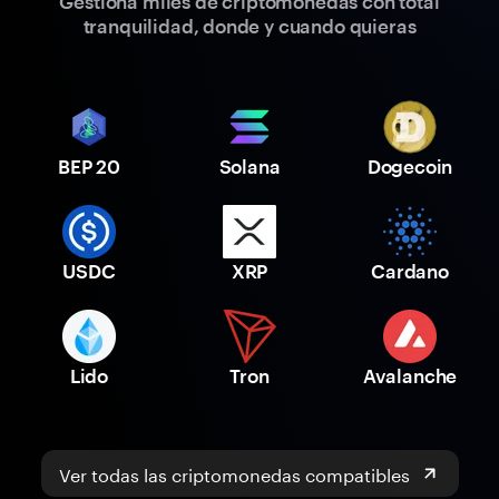
Gestiona miles de criptomonedas con total
tranquilidad, donde y cuando quieras
BEP 20
Solana
Dogecoin
USDC
XRP
Cardano
Lido
Tron
Avalanche
Ver todas las criptomonedas compatibles