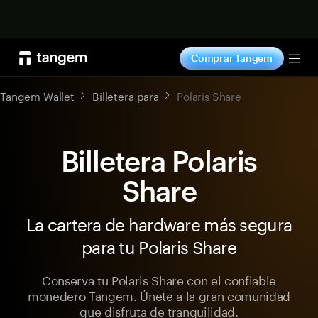
Comprar ahora
Comprar Tangem
Tog
Tangem Wallet
Billetera para
Polaris Share
Billetera Polaris
Share
La cartera de hardware más segura
para tu Polaris Share
Conserva tu Polaris Share con el confiable
monedero Tangem. Únete a la gran comunidad
que disfruta de tranquilidad.