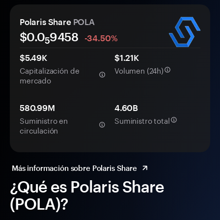
Polaris Share
POLA
$0.0
9458
-34.50%
5
$5.49K
$1.21K
Capitalización de
Volumen (24h)
mercado
580.99M
4.60B
Suministro en
Suministro total
circulación
Más información sobre Polaris Share
¿Qué es Polaris Share
(POLA)?