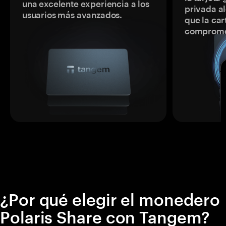
una excelente experiencia a los
privada a
usuarios más avanzados.
que la car
comprome
¿Por qué elegir el monedero
Polaris Share con Tangem?