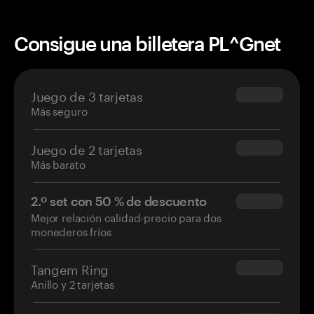
Consigue una billetera PL^Gnet
Juego de 3 tarjetas
$69.90
Más seguro
Juego de 2 tarjetas
$54.90
Más barato
2.º set con 50 % de descuento
$34.95
Mejor relación calidad-precio para dos
monederos fríos
Tangem Ring
$160.00
Anillo y 2 tarjetas