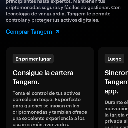
principiantes hasta expertos. Mantienen tus
criptomonedas seguras y fáciles de gestionar. Con
tecnología de vanguardia, Tangem te permite
controlar y proteger tus activos digitales.
Comprar Tangem
En primer lugar
Luego
Consigue la cartera
Sincron
Tangem.
Tangem
app.
Toma el control de tus activos
con solo un toque. Es perfecto
Durante e
para quienes se inician en las
activación
criptomonedas y también ofrece
la tarjeta
una excelente experiencia a los
privada a
usuarios más avanzados.
que la car