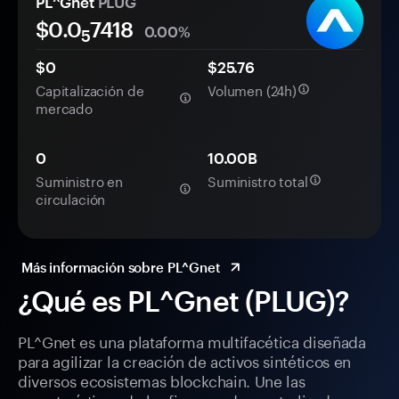
PL^Gnet
PLUG
$0.0
7418
0.00%
5
$0
$25.76
Capitalización de
Volumen (24h)
mercado
0
10.00B
Suministro en
Suministro total
circulación
Más información sobre PL^Gnet
¿Qué es PL^Gnet (PLUG)?
PL^Gnet es una plataforma multifacética diseñada
para agilizar la creación de activos sintéticos en
diversos ecosistemas blockchain. Une las