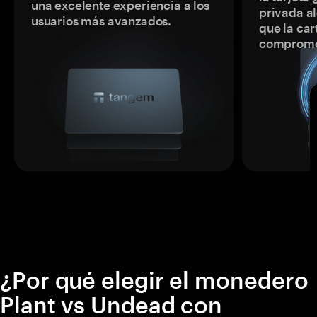
una excelente experiencia a los
privada a
usuarios más avanzados.
que la car
comprome
¿Por qué elegir el monedero
Plant vs Undead con