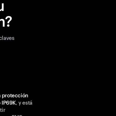
u
m?
claves
n
protección
o IP69K
, y está
tir