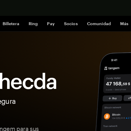
Comprar a
Billetera
Ring
Pay
Socios
Comunidad
Más
 Phecda
egura
Tangem para sus