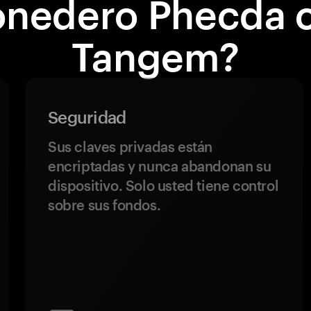
nedero Phecda 
Tangem?
Seguridad
Sus claves privadas están
encriptadas y nunca abandonan su
dispositivo. Solo usted tiene control
sobre sus fondos.