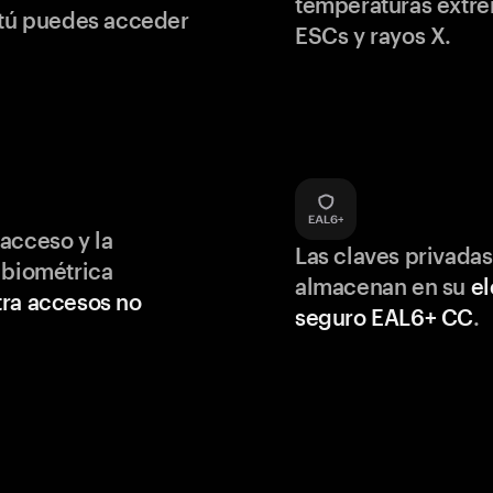
temperaturas extr
 tú puedes acceder
ESCs y rayos X.
acceso y la
Las claves privadas
 biométrica
almacenan en su
e
ra accesos no
seguro EAL6+ CC
.