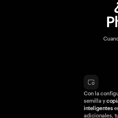
P
Cuand
Con la configu
semilla y
copi
inteligentes
en
adicionales, t