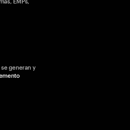
emas, EMPs,
 se generan y
lemento