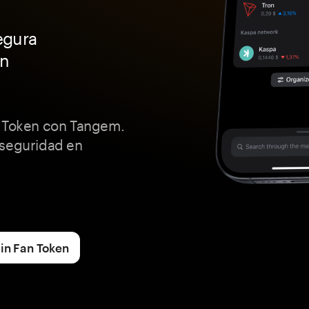
egura
an
n Token con Tangem.
 seguridad en
ain Fan Token