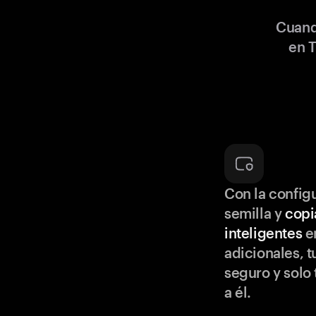
Cuand
en T
Con la configu
semilla y
copi
inteligentes
en
adicionales, t
seguro y solo
a él.