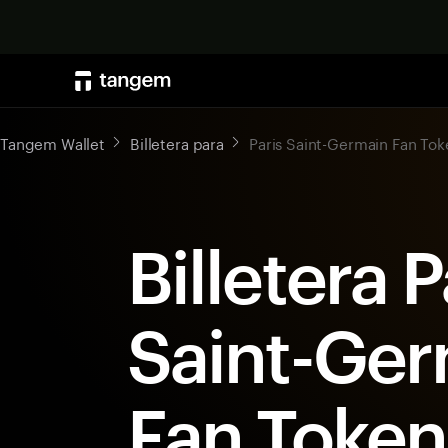
Tangem Wallet
Billetera para
Paris Saint-Germain Fan Tok
Billetera P
Saint-Ger
Fan Token