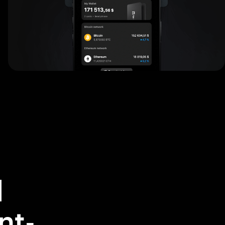
l
nt-