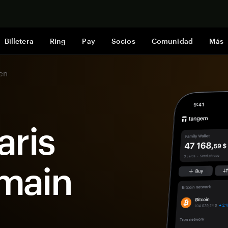
Comprar a
Billetera
Ring
Pay
Socios
Comunidad
Más
en
aris
main