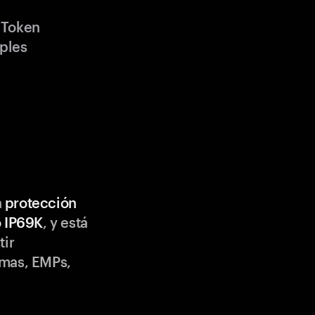
 Token
iples
n
protección
o IP69K
, y está
tir
emas, EMPs,