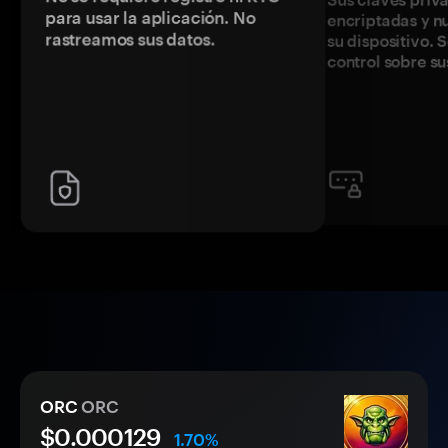
para usar la aplicación. No
encriptadas y 
rastreamos sus datos.
su dispositivo. 
control sobre su
ORC
ORC
$0.
000
129
1.70%