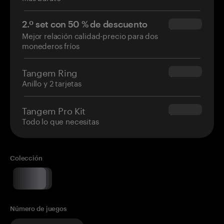
2.º set con 50 % de descuento
$34.95
Mejor relación calidad-precio para dos
monederos fríos
Tangem Ring
$160.00
Anillo y 2 tarjetas
Tangem Pro Kit
$180.00
Todo lo que necesitas
Colección
Número de juegos