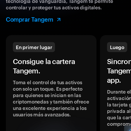
tecnología de vanguardia, Tangem te permite
controlar y proteger tus activos digitales.
Comprar Tangem
En primer lugar
Luego
Consigue la cartera
Sincron
Tangem.
Tangem
app.
Toma el control de tus activos
con solo un toque. Es perfecto
Durante e
para quienes se inician en las
activación
criptomonedas y también ofrece
la tarjeta
una excelente experiencia a los
privada a
usuarios más avanzados.
que la car
comprome