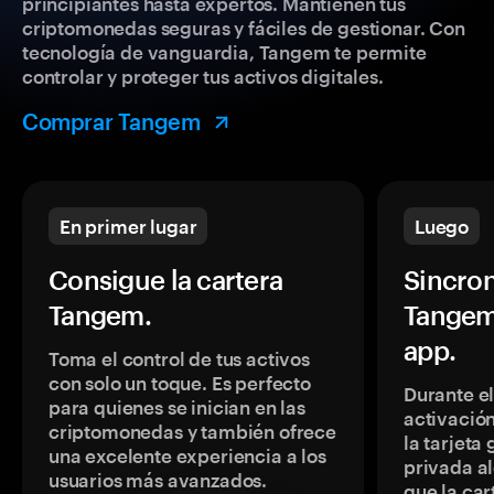
principiantes hasta expertos. Mantienen tus
criptomonedas seguras y fáciles de gestionar. Con
tecnología de vanguardia, Tangem te permite
controlar y proteger tus activos digitales.
Comprar Tangem
En primer lugar
Luego
Consigue la cartera
Sincron
Tangem.
Tangem
app.
Toma el control de tus activos
con solo un toque. Es perfecto
Durante e
para quienes se inician en las
activación
criptomonedas y también ofrece
la tarjeta
una excelente experiencia a los
privada a
usuarios más avanzados.
que la car