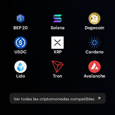
BEP 20
Solana
Dogecoin
USDC
XRP
Cardano
Lido
Tron
Avalanche
Ver todas las criptomonedas compatibles