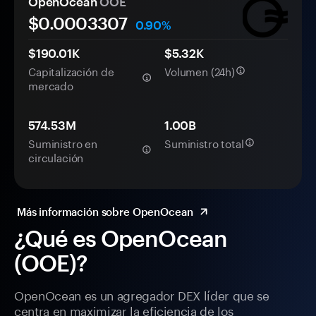
OpenOcean
OOE
$0.
000
3307
0.90%
$190.01K
$5.32K
Capitalización de
Volumen (24h)
mercado
574.53M
1.00B
Suministro en
Suministro total
circulación
Más información sobre OpenOcean
¿Qué es OpenOcean
(OOE)?
OpenOcean es un agregador DEX líder que se
centra en maximizar la eficiencia de los