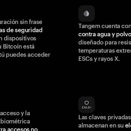
ración sin frase
Tangem cuenta co
as de seguridad
contra agua y polv
 dispositivos
diseñado para resis
u Bitcoin está
temperaturas extr
 tú puedes acceder
ESCs y rayos X.
acceso y la
Las claves privadas
 biométrica
almacenan en su
e
ra accesos no