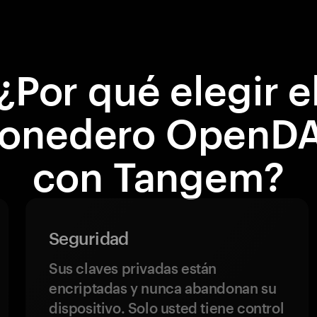
¿Por qué elegir e
onedero OpenD
con Tangem?
Seguridad
Sus claves privadas están
encriptadas y nunca abandonan su
dispositivo. Solo usted tiene control