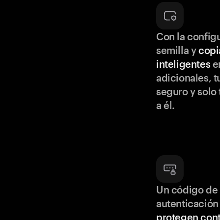
Con la configu
semilla y
copi
inteligentes
en
adicionales, t
seguro y solo
a él.
Un código de 
autenticación
protegen cont