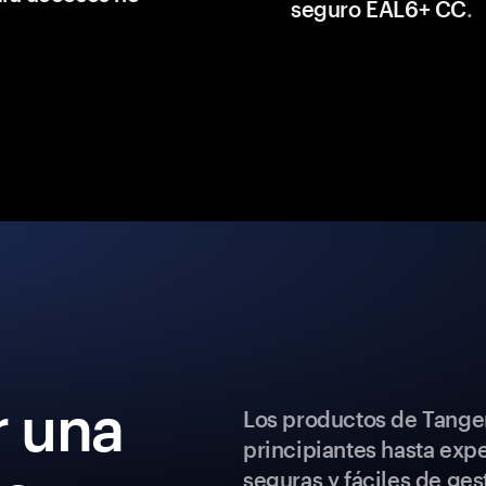
seguro EAL6+ CC
.
 una
Los productos de Tange
principiantes hasta exp
seguras y fáciles de ges