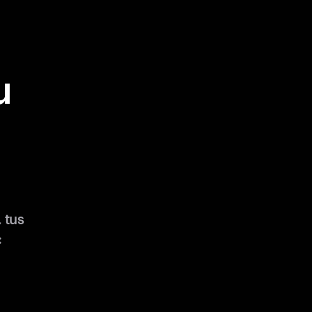
u
 tus
: