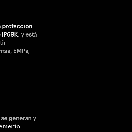
n
protección
o IP69K
, y está
tir
emas, EMPs,
 se generan y
lemento