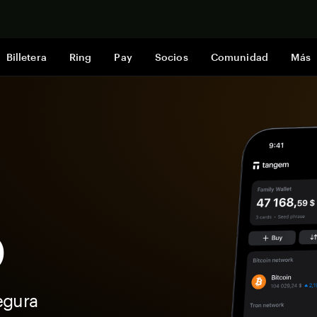
Comprar a
Billetera
Ring
Pay
Socios
Comunidad
Más
O
egura