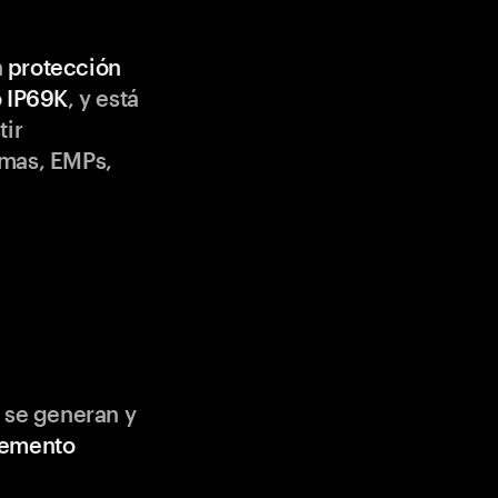
n
protección
o IP69K
, y está
tir
emas, EMPs,
 se generan y
lemento