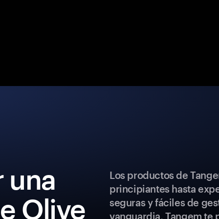
 una
Los productos de Tange
principiantes hasta exp
de Olive
seguras y fáciles de ges
vanguardia, Tangem te p