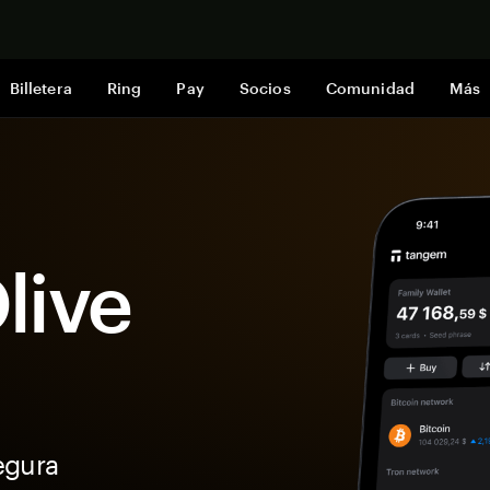
Comprar a
Billetera
Ring
Pay
Socios
Comunidad
Más
Olive
egura