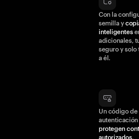
Con la configu
semilla y
copi
inteligentes
en
adicionales, t
seguro y solo
a él.
Un código de 
autenticación
protegen cont
autorizados
.