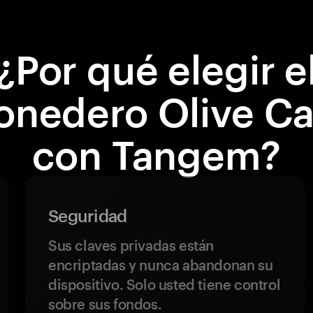
¿Por qué elegir e
nedero Olive C
con Tangem?
Seguridad
Sus claves privadas están
encriptadas y nunca abandonan su
dispositivo. Solo usted tiene control
sobre sus fondos.