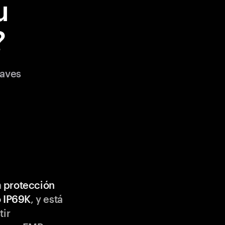
u
?
laves
n
protección
o IP69K
, y está
tir