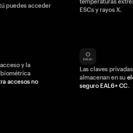
temperaturas extr
 tú puedes acceder
ESCs y rayos X.
acceso y la
Las claves privadas
 biométrica
almacenan en su
e
ra accesos no
seguro EAL6+ CC
.