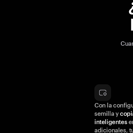
Cuan
Con la configu
semilla y
copi
inteligentes
en
adicionales, t