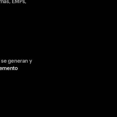
emas, EMPs,
 se generan y
lemento