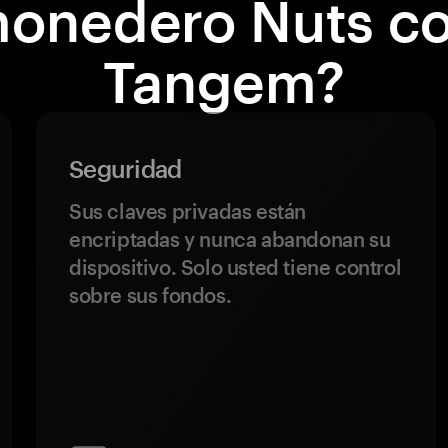
onedero Nuts c
Tangem?
Seguridad
Sus claves privadas están
encriptadas y nunca abandonan su
dispositivo. Solo usted tiene control
sobre sus fondos.