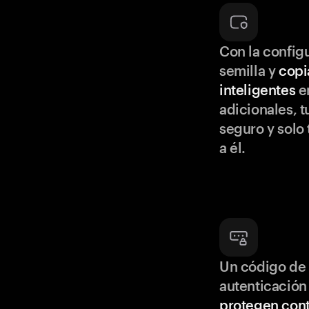
Con la configu
semilla y
copi
inteligentes
en
adicionales, t
seguro y solo
a él.
Un código de 
autenticación
protegen cont