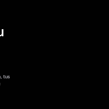
u
, tus
: