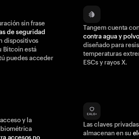
ración sin frase
Tangem cuenta co
as de seguridad
contra agua y polv
 dispositivos
diseñado para resis
u Bitcoin está
temperaturas extr
 tú puedes acceder
ESCs y rayos X.
acceso y la
Las claves privadas
 biométrica
almacenan en su
e
ra accesos no