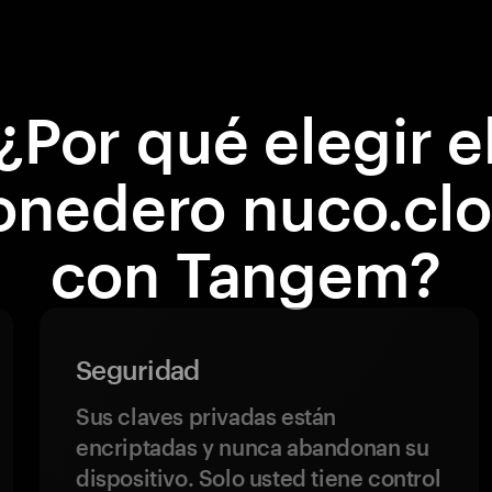
¿Por qué elegir e
nedero nuco.cl
con Tangem?
Seguridad
Sus claves privadas están
encriptadas y nunca abandonan su
dispositivo. Solo usted tiene control