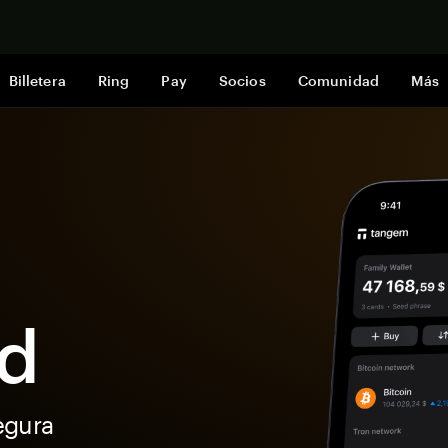
Comprar a
Billetera
Ring
Pay
Socios
Comunidad
Más
ud
egura