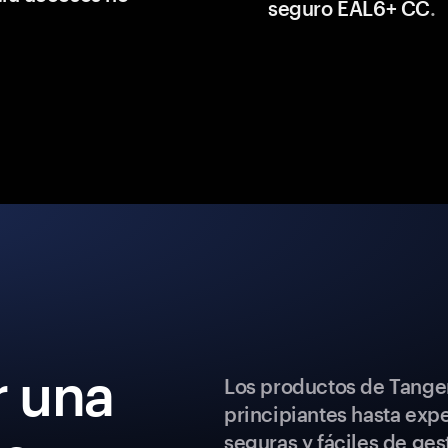
seguro EAL6+ CC
.
 una
Los productos de Tange
principiantes hasta exp
seguras y fáciles de ges