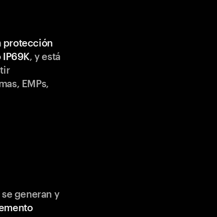
n
protección
o IP69K
, y está
tir
emas, EMPs,
 se generan y
lemento