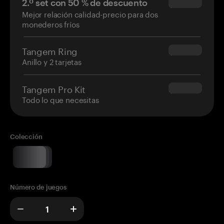
2.º set con 50 % de descuento
$34.95
Mejor relación calidad-precio para dos
monederos fríos
Tangem Ring
$160.00
Anillo y 2 tarjetas
Tangem Pro Kit
$180.00
Todo lo que necesitas
Colección
Número de juegos