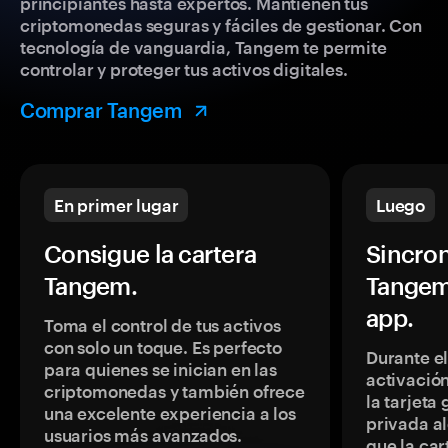
principiantes hasta expertos. Mantienen tus
criptomonedas seguras y fáciles de gestionar. Con
tecnología de vanguardia, Tangem te permite
controlar y proteger tus activos digitales.
Comprar Tangem
En primer lugar
Luego
Consigue la cartera
Sincron
Tangem.
Tangem
app.
Toma el control de tus activos
con solo un toque. Es perfecto
Durante e
para quienes se inician en las
activación
criptomonedas y también ofrece
la tarjeta
una excelente experiencia a los
privada a
usuarios más avanzados.
que la car