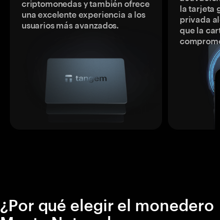
criptomonedas y también ofrece
la tarjeta
una excelente experiencia a los
privada a
usuarios más avanzados.
que la car
comprome
¿Por qué elegir el monedero