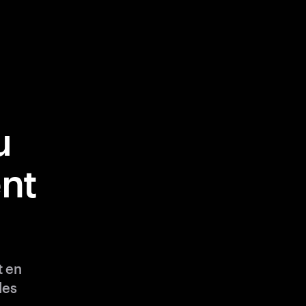
u
nt
t en
les