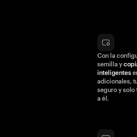
Con la configu
semilla y
copi
inteligentes
en
adicionales, t
seguro y solo
a él.