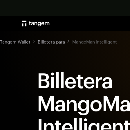
Tangem Wallet
Billetera para
MangoMan Intelligent
Billetera
MangoMa
Intelligen