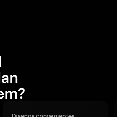
l
Man
gem?
Diseños convenientes