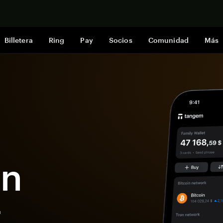
Comprar a
Billetera
Ring
Pay
Socios
Comunidad
Más
n
t