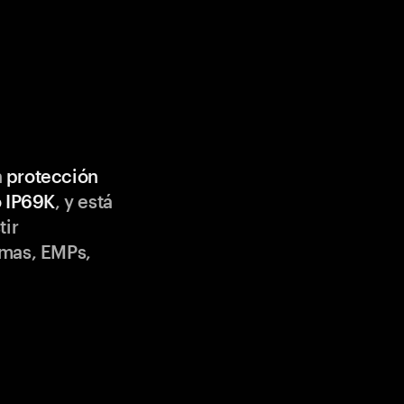
n
protección
o IP69K
, y está
tir
emas, EMPs,