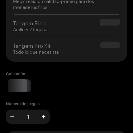
Mejor relación calidad-precio para dos
monederos fríos
Tangem Ring
$160.00
Anillo y 2 tarjetas
Tangem Pro Kit
$180.00
Todo lo que necesitas
Colección
Número de juegos