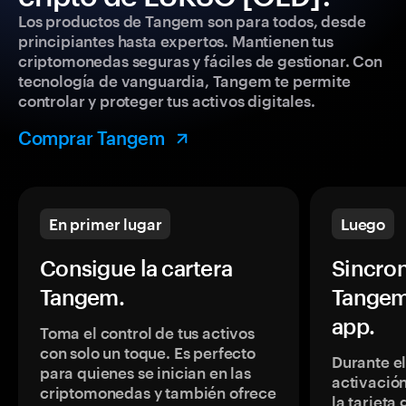
Los productos de Tangem son para todos, desde
principiantes hasta expertos. Mantienen tus
criptomonedas seguras y fáciles de gestionar. Con
tecnología de vanguardia, Tangem te permite
controlar y proteger tus activos digitales.
Comprar Tangem
En primer lugar
Luego
Consigue la cartera
Sincron
Tangem.
Tangem
app.
Toma el control de tus activos
con solo un toque. Es perfecto
Durante e
para quienes se inician en las
activación
criptomonedas y también ofrece
la tarjeta