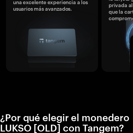
una excelente experiencia a los
privada a
usuarios más avanzados.
que la car
comprome
¿Por qué elegir el monedero
LUKSO [OLD] con Tangem?