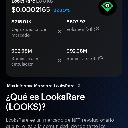
LooksRare
LOOKS
$0.
000
2165
27.30%
$215.01K
$502.97
Capitalización de
Volumen (24h)
mercado
992.98M
992.98M
Suministro en
Suministro total
circulación
Más información sobre LooksRare
¿Qué es LooksRare
(LOOKS)?
LooksRare es un mercado de NFT revolucionario
que prioriza a la comunidad, donde tanto los