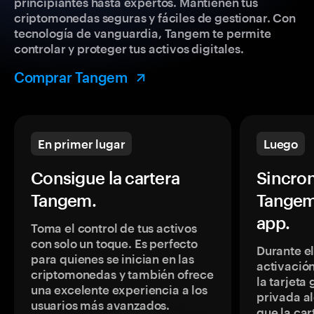
principiantes hasta expertos. Mantienen tus
criptomonedas seguras y fáciles de gestionar. Con
tecnología de vanguardia, Tangem te permite
controlar y proteger tus activos digitales.
Comprar Tangem
En primer lugar
Luego
Consigue la cartera
Sincron
Tangem.
Tangem
app.
Toma el control de tus activos
con solo un toque. Es perfecto
Durante e
para quienes se inician en las
activación
criptomonedas y también ofrece
la tarjeta
una excelente experiencia a los
privada a
usuarios más avanzados.
que la car