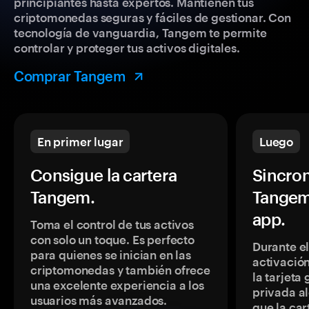
principiantes hasta expertos. Mantienen tus
criptomonedas seguras y fáciles de gestionar. Con
tecnología de vanguardia, Tangem te permite
controlar y proteger tus activos digitales.
Comprar Tangem
En primer lugar
Luego
Consigue la cartera
Sincron
Tangem.
Tangem
app.
Toma el control de tus activos
con solo un toque. Es perfecto
Durante e
para quienes se inician en las
activación
criptomonedas y también ofrece
la tarjeta
una excelente experiencia a los
privada a
usuarios más avanzados.
que la car