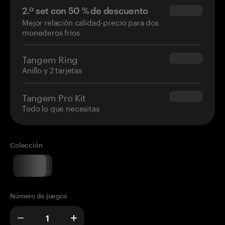
2.º set con 50 % de descuento
$34.95
Mejor relación calidad-precio para dos
monederos fríos
Tangem Ring
$160.00
Anillo y 2 tarjetas
Tangem Pro Kit
$180.00
Todo lo que necesitas
Colección
Número de juegos