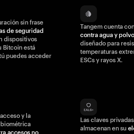
ración sin frase
Tangem cuenta co
as de seguridad
contra agua y polv
 dispositivos
diseñado para resis
u Bitcoin está
temperaturas extr
 tú puedes acceder
ESCs y rayos X.
acceso y la
Las claves privadas
 biométrica
almacenan en su
e
ra accesos no