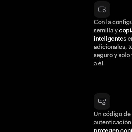
Con la configu
semilla y
copi
inteligentes
en
adicionales, t
seguro y solo
a él.
Un código de 
autenticación
protegen cont