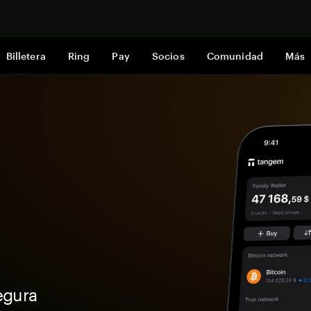
Comprar a
Billetera
Ring
Pay
Socios
Comunidad
Más
egura