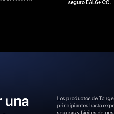
seguro EAL6+ CC
.
 una
Los productos de Tange
principiantes hasta exp
seguras y fáciles de ges