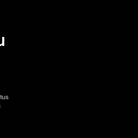
u
tus
: