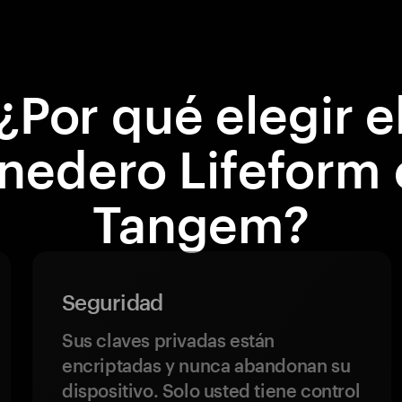
¿Por qué elegir e
edero Lifeform
Tangem?
Seguridad
Sus claves privadas están
encriptadas y nunca abandonan su
dispositivo. Solo usted tiene control