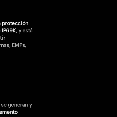
n
protección
o IP69K
, y está
tir
emas, EMPs,
 se generan y
lemento