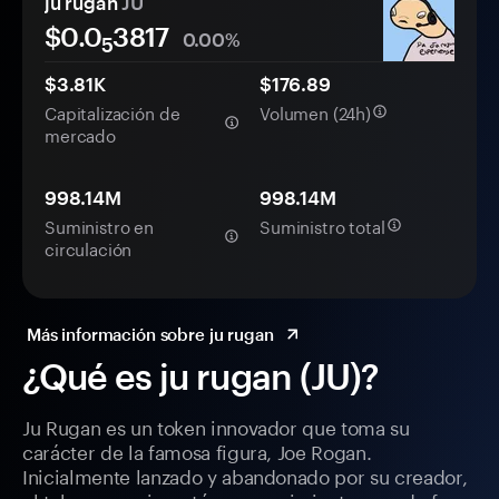
ju rugan
JU
$0.0
3817
0.00%
5
$3.81K
$176.89
Capitalización de
Volumen (24h)
mercado
998.14M
998.14M
Suministro en
Suministro total
circulación
Más información sobre ju rugan
¿Qué es ju rugan (JU)?
Ju Rugan es un token innovador que toma su
carácter de la famosa figura, Joe Rogan.
Inicialmente lanzado y abandonado por su creador,