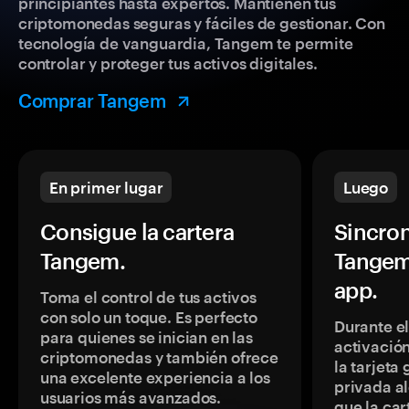
principiantes hasta expertos. Mantienen tus
criptomonedas seguras y fáciles de gestionar. Con
tecnología de vanguardia, Tangem te permite
controlar y proteger tus activos digitales.
Comprar Tangem
En primer lugar
Luego
Consigue la cartera
Sincron
Tangem.
Tangem
app.
Toma el control de tus activos
con solo un toque. Es perfecto
Durante e
para quienes se inician en las
activación
criptomonedas y también ofrece
la tarjeta
una excelente experiencia a los
privada a
usuarios más avanzados.
que la car