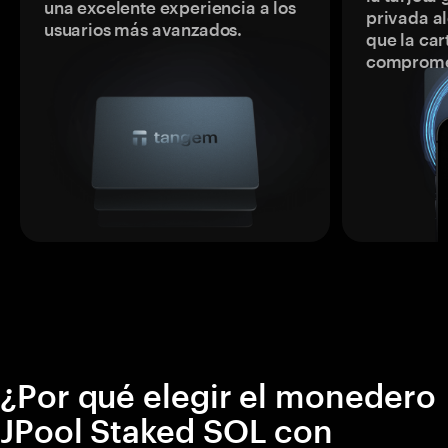
una excelente experiencia a los
privada a
usuarios más avanzados.
que la car
comprome
¿Por qué elegir el monedero
JPool Staked SOL con