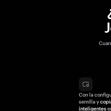
Cuan
Con la configu
semilla y
copi
inteligentes
en