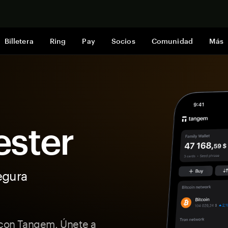
Comprar a
Billetera
Ring
Pay
Socios
Comunidad
Más
ester
egura
 con Tangem. Únete a