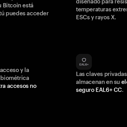
diseñado para resis
u Bitcoin está
temperaturas extr
 tú puedes acceder
ESCs y rayos X.
acceso y la
Las claves privadas
 biométrica
almacenan en su
e
ra accesos no
seguro EAL6+ CC
.