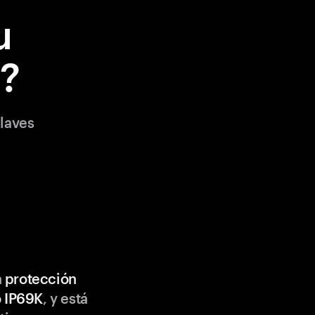
u
?
laves
n
protección
o IP69K
, y está