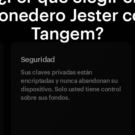
onedero Jester c
Tangem?
Seguridad
Sus claves privadas están
encriptadas y nunca abandonan su
dispositivo. Solo usted tiene control
sobre sus fondos.