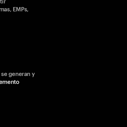
tir
emas, EMPs,
 se generan y
lemento