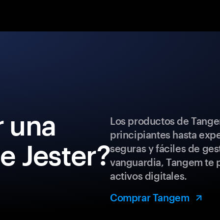
 una
Los productos de Tange
principiantes hasta exp
de Jester?
seguras y fáciles de ges
vanguardia, Tangem te p
activos digitales.
Comprar Tangem