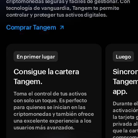
criptomonedas seguras y fáciles de gestionar. Con
tecnología de vanguardia, Tangem te permite
controlar y proteger tus activos digitales.
Comprar Tangem
En primer lugar
Luego
Consigue la cartera
Sincron
Tangem.
Tangem
app.
Toma el control de tus activos
con solo un toque. Es perfecto
Durante e
para quienes se inician en las
activación
criptomonedas y también ofrece
la tarjeta
una excelente experiencia a los
privada a
usuarios más avanzados.
que la car
comprome