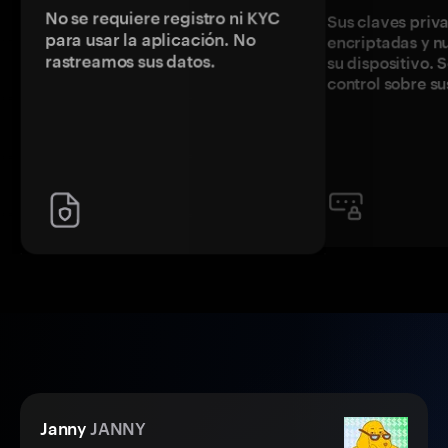
No se requiere registro ni KYC
Sus claves priv
para usar la aplicación. No
encriptadas y 
rastreamos sus datos.
su dispositivo. 
control sobre su
Janny
JANNY