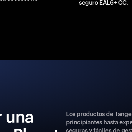
seguro EAL6+ CC
.
 una
Los productos de Tange
principiantes hasta exp
seguras y fáciles de ges