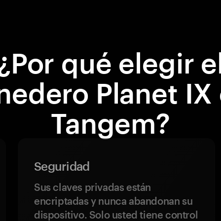
¿Por qué elegir e
edero Planet IX
Tangem?
Seguridad
Sus claves privadas están
encriptadas y nunca abandonan su
dispositivo. Solo usted tiene control