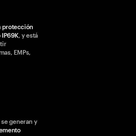
n
protección
o IP69K
, y está
tir
emas, EMPs,
 se generan y
lemento