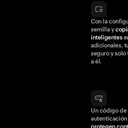
Con la configu
semilla y
copi
inteligentes
en
adicionales, t
seguro y solo
a él.
Un código de 
autenticación
protegen cont