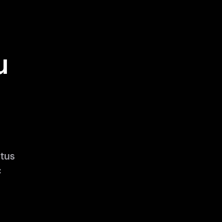
u
tus
: