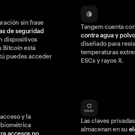
ración sin frase
Tangem cuenta co
as de seguridad
contra agua y polv
 dispositivos
diseñado para resis
u Bitcoin está
temperaturas extr
 tú puedes acceder
ESCs y rayos X.
acceso y la
Las claves privadas
 biométrica
almacenan en su
e
ra accesos no