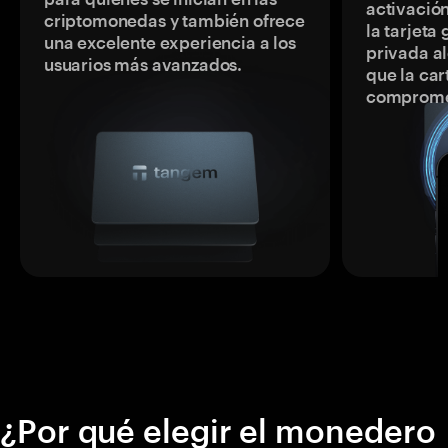
activación
criptomonedas y también ofrece
la tarjeta
una excelente experiencia a los
privada a
usuarios más avanzados.
que la car
comprome
¿Por qué elegir el monedero