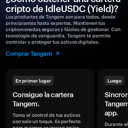
cripto de IdleUSDC (Yield)?
Los productos de Tangem son para todos, desde
principiantes hasta expertos. Mantienen tus
criptomonedas seguras y fáciles de gestionar. Con
tecnología de vanguardia, Tangem te permite
controlar y proteger tus activos digitales.
Comprar Tangem
En primer lugar
Luego
Consigue la cartera
Sincron
Tangem.
Tangem
app.
Toma el control de tus activos
con solo un toque. Es perfecto
Durante e
para quienes se inician en las