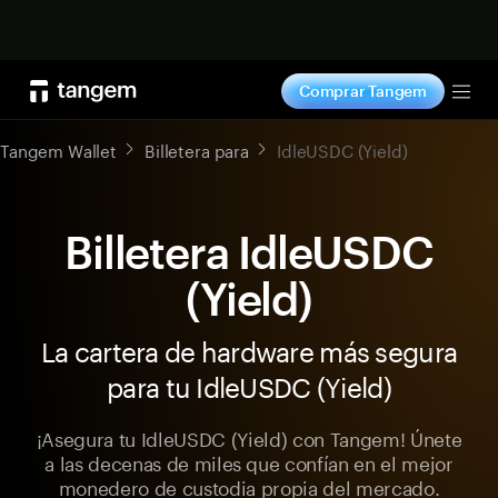
Comprar ahora
Comprar Tangem
Tog
Tangem Wallet
Billetera para
IdleUSDC (Yield)
Billetera IdleUSDC
(Yield)
La cartera de hardware más segura
para tu IdleUSDC (Yield)
¡Asegura tu IdleUSDC (Yield) con Tangem! Únete
a las decenas de miles que confían en el mejor
monedero de custodia propia del mercado.