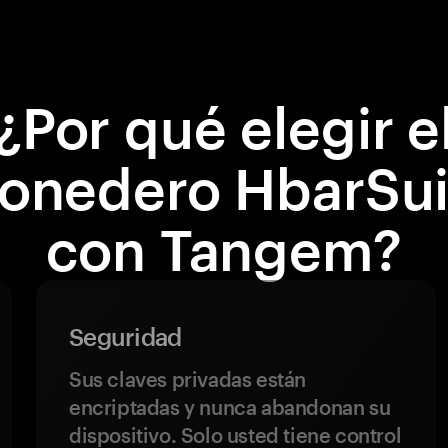
¿Por qué elegir e
onedero HbarSui
con Tangem?
Seguridad
Sus claves privadas están
encriptadas y nunca abandonan su
dispositivo. Solo usted tiene control