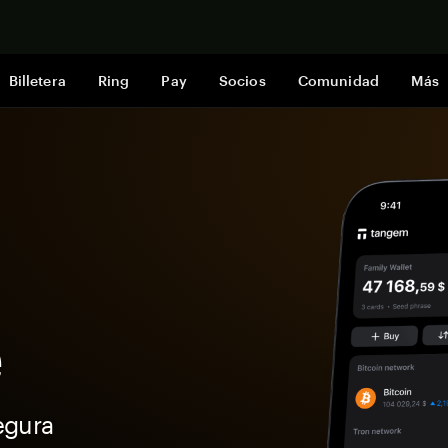
Comprar a
Billetera
Ring
Pay
Socios
Comunidad
Más
e
egura