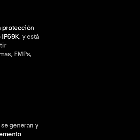
n
protección
o IP69K
, y está
tir
emas, EMPs,
 se generan y
lemento