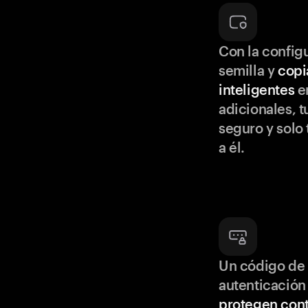
Con la configu
semilla y
copi
inteligentes
en
adicionales, t
seguro y solo
a él.
Un código de 
autenticación
protegen cont