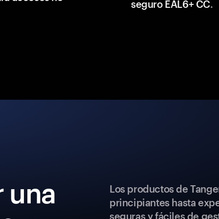
seguro EAL6+ CC
.
 una
Los productos de Tange
principiantes hasta exp
seguras y fáciles de ges