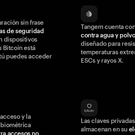
ración sin frase
Tangem cuenta co
as de seguridad
contra agua y polv
 dispositivos
diseñado para resis
u Bitcoin está
temperaturas extr
 tú puedes acceder
ESCs y rayos X.
acceso y la
Las claves privadas
 biométrica
almacenan en su
e
ra accesos no