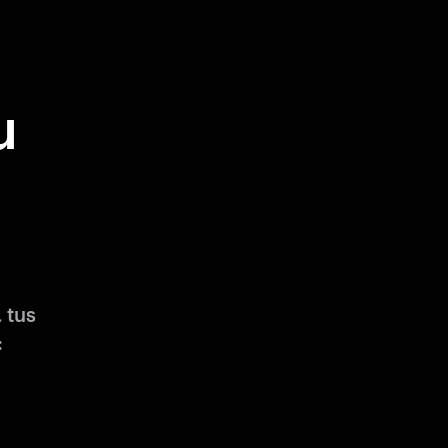
u
 tus
: