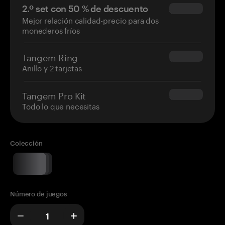
2.º set con 50 % de descuento
$34.95
Mejor relación calidad-precio para dos
monederos fríos
Tangem Ring
$160.00
Anillo y 2 tarjetas
Tangem Pro Kit
$180.00
Todo lo que necesitas
Colección
Número de juegos