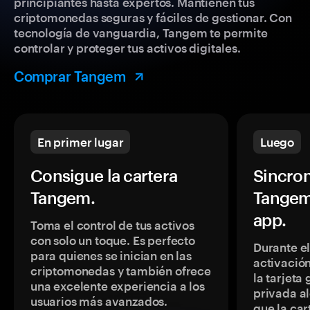
principiantes hasta expertos. Mantienen tus
criptomonedas seguras y fáciles de gestionar. Con
tecnología de vanguardia, Tangem te permite
controlar y proteger tus activos digitales.
Comprar Tangem
En primer lugar
Luego
Consigue la cartera
Sincron
Tangem.
Tangem
app.
Toma el control de tus activos
con solo un toque. Es perfecto
Durante e
para quienes se inician en las
activación
criptomonedas y también ofrece
la tarjeta
una excelente experiencia a los
privada a
usuarios más avanzados.
que la car