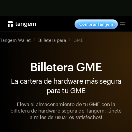
Comprar ahora
Comprar Tangem
Tog
Tangem Wallet
Billetera para
GME
Billetera GME
La cartera de hardware más segura
para tu GME
Eleva el almacenamiento de tu GME con la
billetera de hardware segura de Tangem: ¡únete
a miles de usuarios satisfechos!