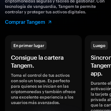
criptomonedas seguras y fáciles de gestionar. Con
tecnología de vanguardia, Tangem te permite
controlar y proteger tus activos digitales.
Comprar Tangem
En primer lugar
Luego
Consigue la cartera
Sincron
Tangem.
Tangem
app.
Toma el control de tus activos
con solo un toque. Es perfecto
Durante e
para quienes se inician en las
activación
criptomonedas y también ofrece
la tarjeta
una excelente experiencia a los
privada a
usuarios más avanzados.
que la car
comprome