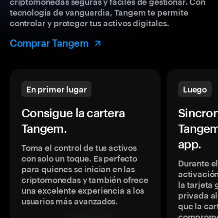
criptomonedas seguras y fáciles de gestionar. Con
tecnología de vanguardia, Tangem te permite
controlar y proteger tus activos digitales.
Comprar Tangem
En primer lugar
Luego
Consigue la cartera
Sincron
Tangem.
Tangem
app.
Toma el control de tus activos
con solo un toque. Es perfecto
Durante e
para quienes se inician en las
activación
criptomonedas y también ofrece
la tarjeta
una excelente experiencia a los
privada a
usuarios más avanzados.
que la car
comprome