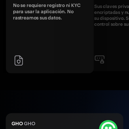
No se requiere registro ni KYC
Sus claves priv
para usar la aplicación. No
encriptadas y 
rastreamos sus datos.
su dispositivo. 
control sobre su
GHO
GHO