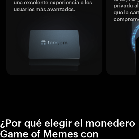
una excelente experiencia a los
privada a
usuarios más avanzados.
que la car
comprome
¿Por qué elegir el monedero
Game of Memes con