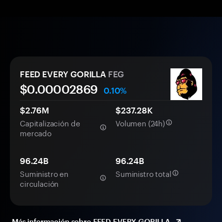
FEED EVERY GORILLA
FEG
$0.
0000
2869
0.10%
$2.76M
$237.28K
Capitalización de
Volumen (24h)
mercado
96.24B
96.24B
Suministro en
Suministro total
circulación
Más información sobre FEED EVERY GORILLA