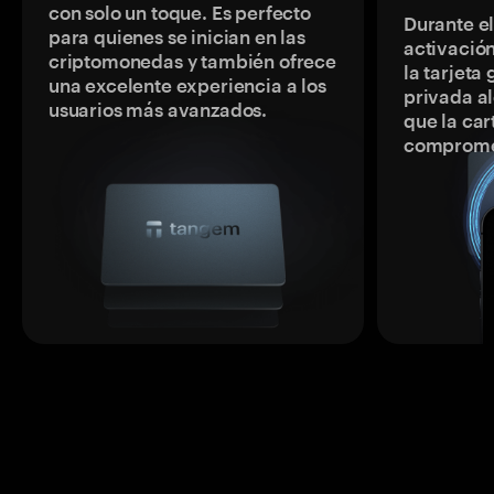
con solo un toque. Es perfecto
Durante e
para quienes se inician en las
activación
criptomonedas y también ofrece
la tarjeta
una excelente experiencia a los
privada a
usuarios más avanzados.
que la car
comprome