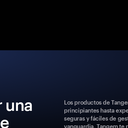
 una
Los productos de Tange
principiantes hasta exp
de
seguras y fáciles de ges
vanguardia, Tangem te p