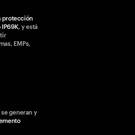
n
protección
o IP69K
, y está
tir
emas, EMPs,
 se generan y
lemento