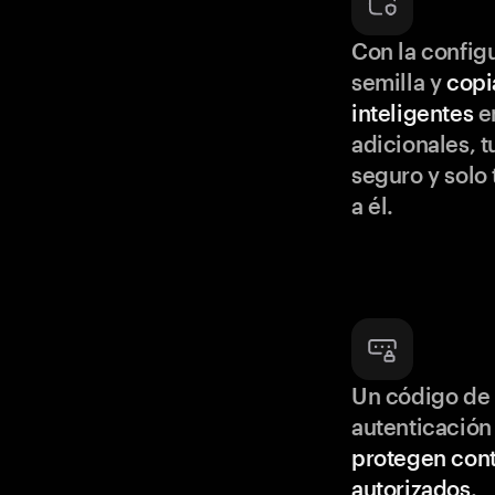
Con la configu
semilla y
copi
inteligentes
en
adicionales, t
seguro y solo
a él.
Un código de 
autenticación
protegen cont
autorizados
.