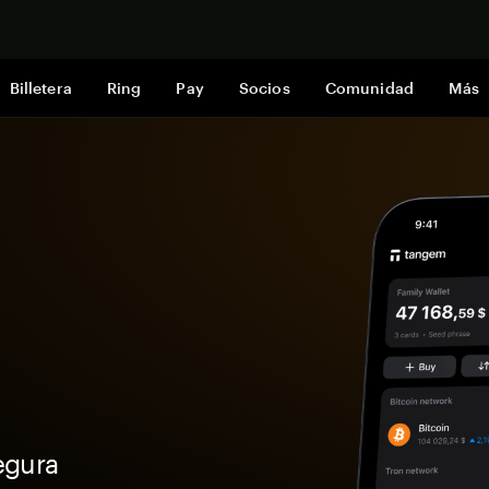
Comprar a
Billetera
Ring
Pay
Socios
Comunidad
Más
egura