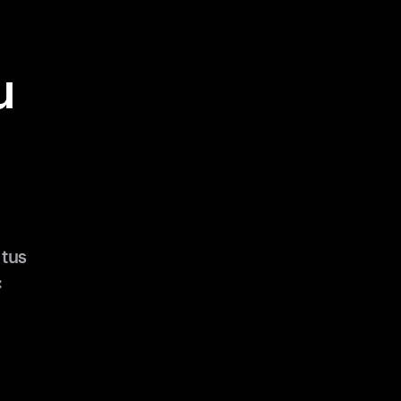
u
tus
: