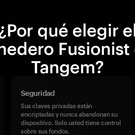
¿Por qué elegir e
edero Fusionist
Tangem?
Seguridad
Sus claves privadas están
encriptadas y nunca abandonan su
dispositivo. Solo usted tiene control
sobre sus fondos.