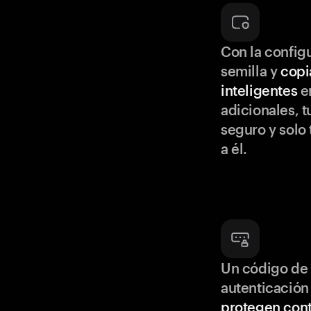
Con la configu
semilla y
copi
inteligentes
en
adicionales, t
seguro y solo
a él.
Un código de 
autenticación
protegen cont