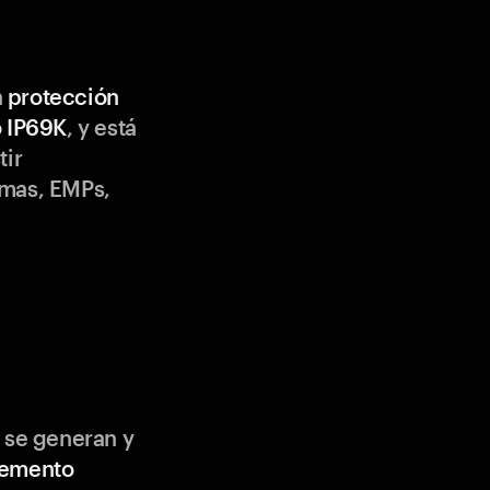
n
protección
o IP69K
, y está
tir
emas, EMPs,
 se generan y
lemento