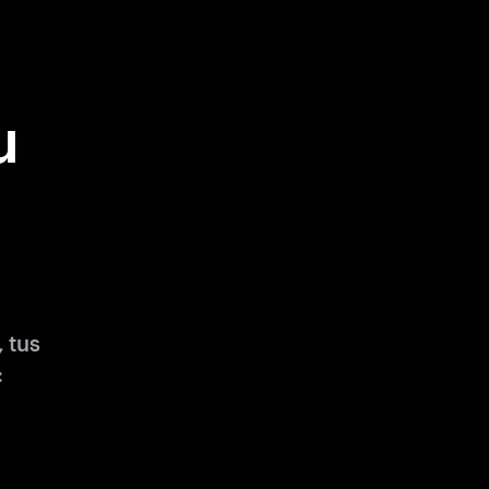
u
 tus
: