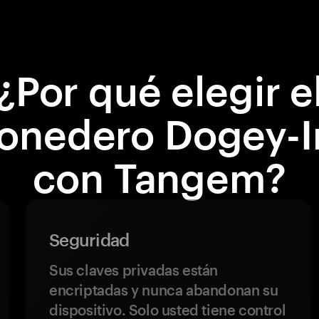
¿Por qué elegir e
onedero Dogey-I
con Tangem?
Seguridad
Sus claves privadas están
encriptadas y nunca abandonan su
dispositivo. Solo usted tiene control