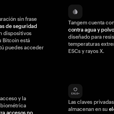
ración sin frase
Tangem cuenta co
as de seguridad
contra agua y polv
 dispositivos
diseñado para resis
u Bitcoin está
temperaturas extr
 tú puedes acceder
ESCs y rayos X.
acceso y la
Las claves privadas
 biométrica
almacenan en su
e
ra accesos no