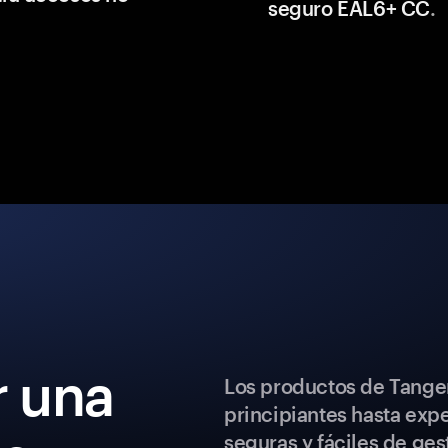
seguro EAL6+ CC
.
 una
Los productos de Tange
principiantes hasta exp
seguras y fáciles de ges