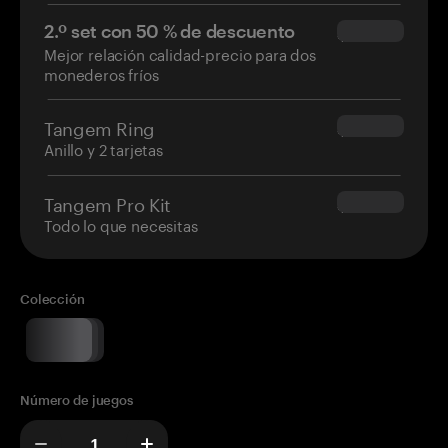
2.º set con 50 % de descuento
$34.95
Mejor relación calidad-precio para dos
monederos fríos
Tangem Ring
$160.00
Anillo y 2 tarjetas
Tangem Pro Kit
$180.00
Todo lo que necesitas
Colección
Número de juegos