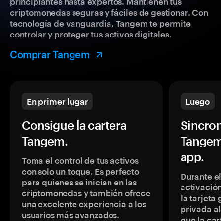
principiantes hasta expertos. Mantienen tus
criptomonedas seguras y fáciles de gestionar. Con
tecnología de vanguardia, Tangem te permite
controlar y proteger tus activos digitales.
Comprar Tangem
En primer lugar
Luego
Consigue la cartera
Sincron
Tangem.
Tangem
app.
Toma el control de tus activos
con solo un toque. Es perfecto
Durante e
para quienes se inician en las
activación
criptomonedas y también ofrece
la tarjeta
una excelente experiencia a los
privada a
usuarios más avanzados.
que la car