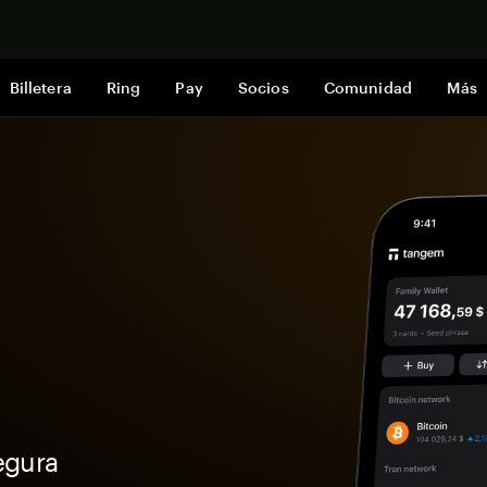
Comprar a
Billetera
Ring
Pay
Socios
Comunidad
Más
egura