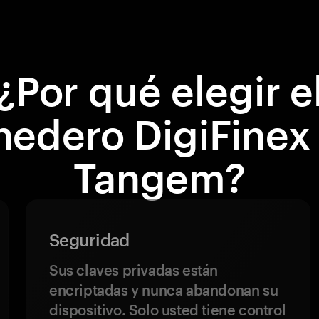
¿Por qué elegir e
edero DigiFinex
Tangem?
Seguridad
Sus claves privadas están
encriptadas y nunca abandonan su
dispositivo. Solo usted tiene control