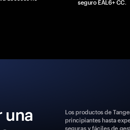
seguro EAL6+ CC
.
 una
Los productos de Tange
principiantes hasta exp
seguras y fáciles de ges