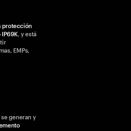
n
protección
o IP69K
, y está
tir
emas, EMPs,
 se generan y
lemento