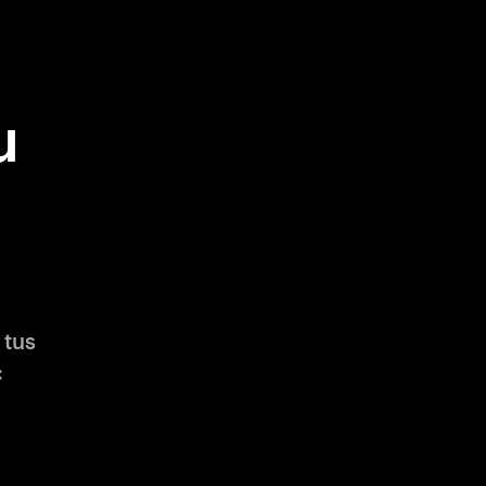
u
 tus
: