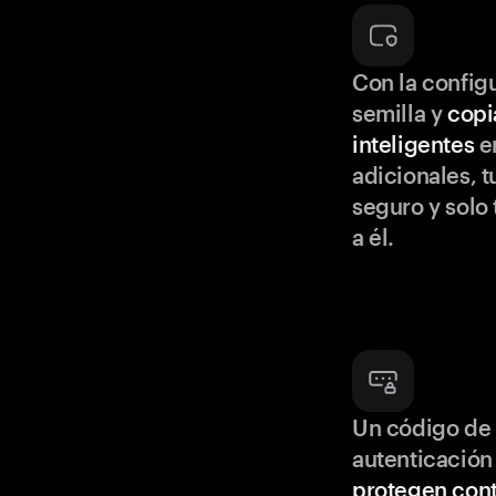
Con la configu
semilla y
copi
inteligentes
en
adicionales, t
seguro y solo
a él.
Un código de 
autenticación
protegen cont