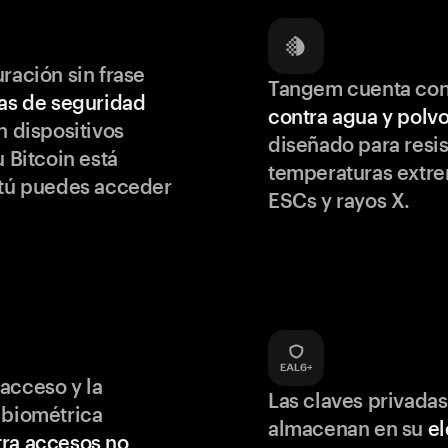
ración sin frase
Tangem cuenta co
as de seguridad
contra agua y polv
 dispositivos
diseñado para resis
u Bitcoin está
temperaturas extr
 tú puedes acceder
ESCs y rayos X.
acceso y la
Las claves privadas
 biométrica
almacenan en su
e
ra accesos no