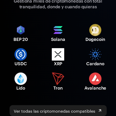
Gestiona miles de criptomonedas con total
tranquilidad, donde y cuando quieras
BEP 20
Solana
Dogecoin
USDC
XRP
Cardano
Lido
Tron
Avalanche
Ver todas las criptomonedas compatibles