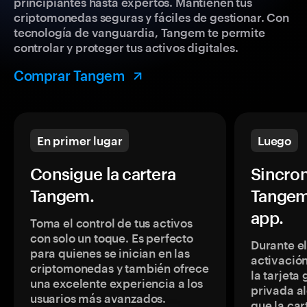
principiantes hasta expertos. Mantienen tus
criptomonedas seguras y fáciles de gestionar. Con
tecnología de vanguardia, Tangem te permite
controlar y proteger tus activos digitales.
Comprar Tangem
En primer lugar
Luego
Consigue la cartera
Sincron
Tangem.
Tangem
app.
Toma el control de tus activos
con solo un toque. Es perfecto
Durante e
para quienes se inician en las
activación
criptomonedas y también ofrece
la tarjeta
una excelente experiencia a los
privada a
usuarios más avanzados.
que la car