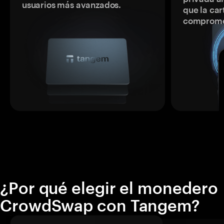
usuarios más avanzados.
que la car
comprome
¿Por qué elegir el monedero
CrowdSwap con Tangem?