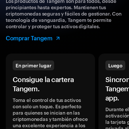
Los productos de Tangem son para todos, desde
principiantes hasta expertos. Mantienen tus
criptomonedas seguras y fáciles de gestionar. Con
tecnología de vanguardia, Tangem te permite
controlar y proteger tus activos digitales.
Comprar Tangem
En primer lugar
Luego
Consigue la cartera
Sincron
Tangem.
Tangem
app.
Toma el control de tus activos
con solo un toque. Es perfecto
Durante e
para quienes se inician en las
activación
criptomonedas y también ofrece
la tarjeta
una excelente experiencia a los
privada a