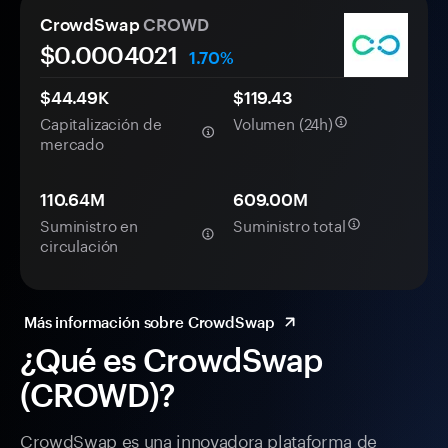
CrowdSwap
CROWD
$0.
000
4021
1.70%
$44.49K
$119.43
Capitalización de
Volumen (24h)
mercado
110.64M
609.00M
Suministro en
Suministro total
circulación
Más información sobre CrowdSwap
¿Qué es CrowdSwap
(CROWD)?
CrowdSwap es una innovadora plataforma de