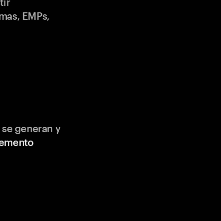
tir
emas, EMPs,
 se generan y
lemento