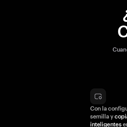
C
Cuan
Con la configu
semilla y
copi
inteligentes
en