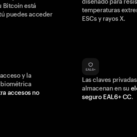
diseñado para resis
u Bitcoin está
temperaturas extr
 tú puedes acceder
ESCs y rayos X.
acceso y la
Las claves privadas
 biométrica
almacenan en su
e
ra accesos no
seguro EAL6+ CC
.