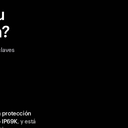
u
m?
laves
n
protección
o IP69K
, y está