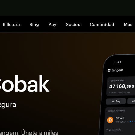
Comprar a
Billetera
Ring
Pay
Socios
Comunidad
Más
 Cobak
egura
angem. Únete a miles