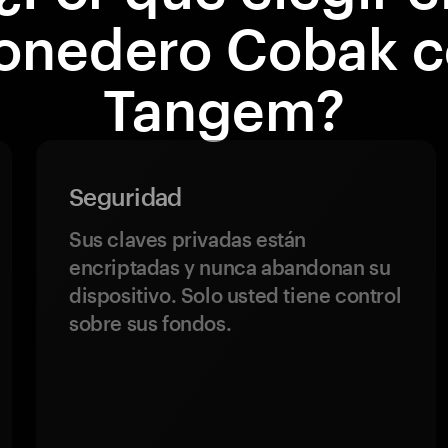
onedero Cobak c
Tangem?
Seguridad
Sus claves privadas están
encriptadas y nunca abandonan su
dispositivo. Solo usted tiene control
sobre sus fondos.