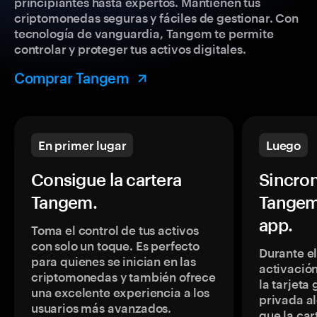
principiantes hasta expertos. Mantienen tus
criptomonedas seguras y fáciles de gestionar. Con
tecnología de vanguardia, Tangem te permite
controlar y proteger tus activos digitales.
Comprar Tangem
En primer lugar
Luego
Consigue la cartera
Sincron
Tangem.
Tangem
app.
Toma el control de tus activos
con solo un toque. Es perfecto
Durante e
para quienes se inician en las
activación
criptomonedas y también ofrece
la tarjeta
una excelente experiencia a los
privada a
usuarios más avanzados.
que la car