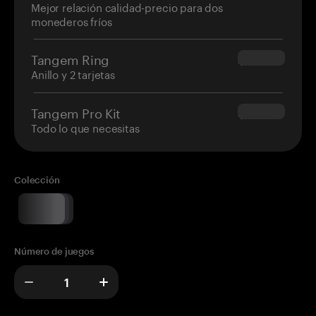
Mejor relación calidad-precio para dos
monederos fríos
Tangem Ring
$160.00
Anillo y 2 tarjetas
Tangem Pro Kit
$180.00
Todo lo que necesitas
Colección
Número de juegos