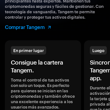
principiantes hasta expertos. Mantienen tus
criptomonedas seguras y fáciles de gestionar. Con
tecnología de vanguardia, Tangem te permite
controlar y proteger tus activos digitales.
Comprar Tangem
En primer lugar
Luego
Consigue la cartera
Sincron
Tangem.
Tangem
app.
Toma el control de tus activos
con solo un toque. Es perfecto
Durante e
para quienes se inician en las
activación
criptomonedas y también ofrece
la tarjeta
una excelente experiencia a los
privada a
usuarios más avanzados.
que la car