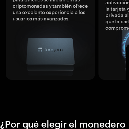
activación
criptomonedas y también ofrece
la tarjeta
una excelente experiencia a los
privada a
usuarios más avanzados.
que la car
comprome
¿Por qué elegir el monedero