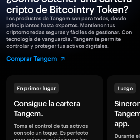
cripto de Bitcointry Token?
Los productos de Tangem son para todos, desde
principiantes hasta expertos. Mantienen tus
criptomonedas seguras y fáciles de gestionar. Con
tecnología de vanguardia, Tangem te permite
controlar y proteger tus activos digitales.
Comprar Tangem
En primer lugar
Luego
Consigue la cartera
Sincron
Tangem.
Tangem
app.
Toma el control de tus activos
con solo un toque. Es perfecto
Durante e
para quienes se inician en las