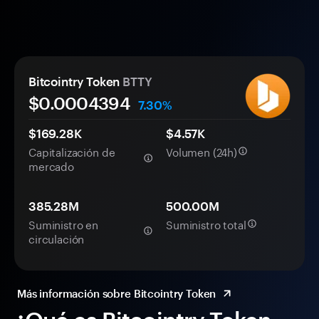
Bitcointry Token
BTTY
$0.
000
4394
7.30%
$169.28K
$4.57K
Capitalización de
Volumen (24h)
mercado
385.28M
500.00M
Suministro en
Suministro total
circulación
Más información sobre Bitcointry Token