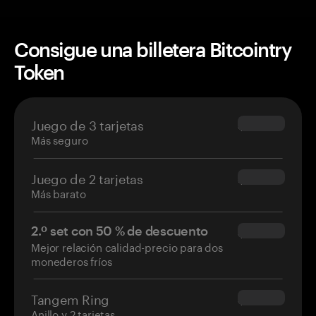
Consigue una billetera Bitcointry
Token
Juego de 3 tarjetas
$69.90
Más seguro
Juego de 2 tarjetas
$54.90
Más barato
2.º set con 50 % de descuento
$34.95
Mejor relación calidad-precio para dos
monederos fríos
Tangem Ring
$160.00
Anillo y 2 tarjetas