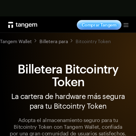
Comprar ahora
Comprar Tangem
Tog
Tangem Wallet
Billetera para
Bitcointry Token
Billetera Bitcointry
Token
La cartera de hardware más segura
para tu Bitcointry Token
Adopta el almacenamiento seguro para tu
Bitcointry Token con Tangem Wallet, confiada
por una gran comunidad de usuarios satisfechos.