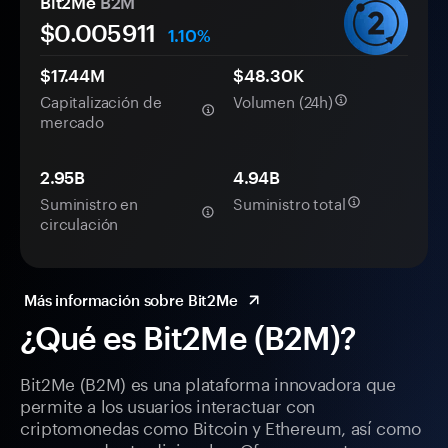
Bit2Me
B2M
$0.
00
5911
1.10%
$17.44M
$48.30K
Capitalización de
Volumen (24h)
mercado
2.95B
4.94B
Suministro en
Suministro total
circulación
Más información sobre Bit2Me
¿Qué es Bit2Me (B2M)?
Bit2Me (B2M) es una plataforma innovadora que
permite a los usuarios interactuar con
criptomonedas como Bitcoin y Ethereum, así como