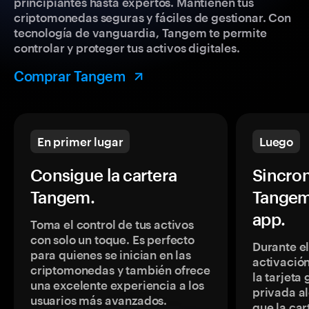
principiantes hasta expertos. Mantienen tus
criptomonedas seguras y fáciles de gestionar. Con
tecnología de vanguardia, Tangem te permite
controlar y proteger tus activos digitales.
Comprar Tangem
En primer lugar
Luego
Consigue la cartera
Sincron
Tangem.
Tangem
app.
Toma el control de tus activos
con solo un toque. Es perfecto
Durante e
para quienes se inician en las
activación
criptomonedas y también ofrece
la tarjeta
una excelente experiencia a los
privada a
usuarios más avanzados.
que la car