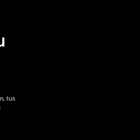
u
, tus
: