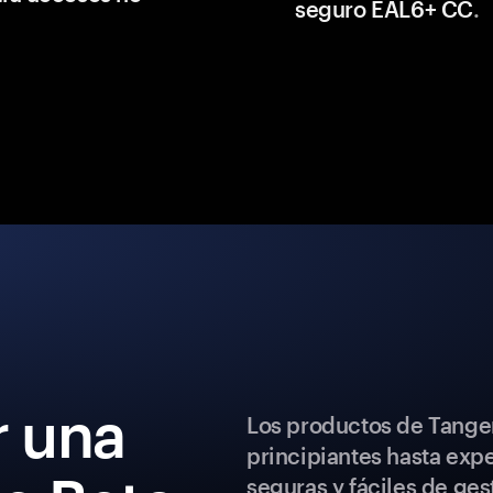
seguro EAL6+ CC
.
 una
Los productos de Tange
principiantes hasta exp
seguras y fáciles de ges