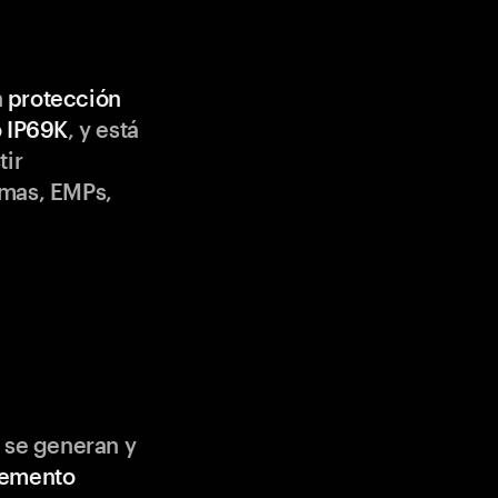
n
protección
o IP69K
, y está
tir
emas, EMPs,
 se generan y
lemento