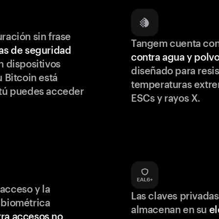
ración sin frase
Tangem cuenta co
as de seguridad
contra agua y polv
 dispositivos
diseñado para resis
u Bitcoin está
temperaturas extr
 tú puedes acceder
ESCs y rayos X.
acceso y la
Las claves privadas
 biométrica
almacenan en su
e
ra accesos no