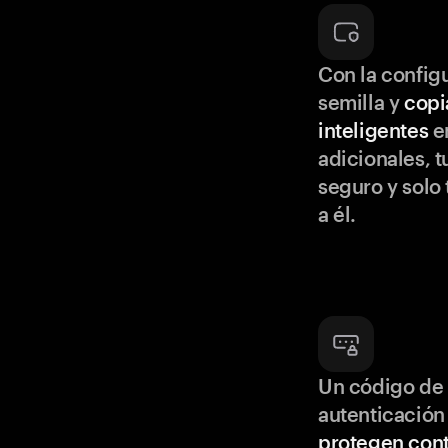
Con la configu
semilla y
copi
inteligentes
en
adicionales, t
seguro y solo
a él.
Un código de 
autenticación
protegen cont