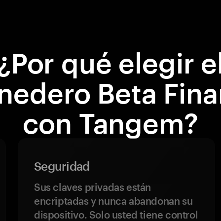
¿Por qué elegir e
edero Beta Fin
con Tangem?
Seguridad
Sus claves privadas están
encriptadas y nunca abandonan su
dispositivo. Solo usted tiene control