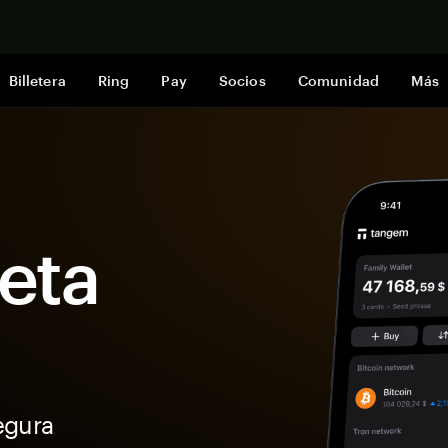
Comprar a
Billetera
Ring
Pay
Socios
Comunidad
Más
Beta
egura