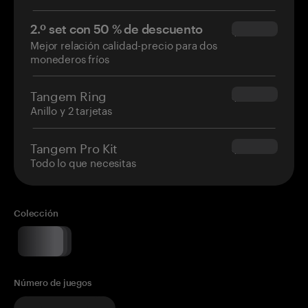
2.º set con 50 % de descuento
$34.95
Mejor relación calidad-precio para dos
monederos fríos
Tangem Ring
$160.00
Anillo y 2 tarjetas
Tangem Pro Kit
$180.00
Todo lo que necesitas
Colección
Número de juegos