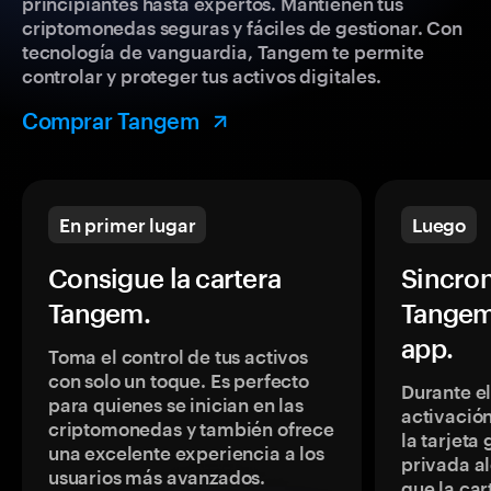
principiantes hasta expertos. Mantienen tus
criptomonedas seguras y fáciles de gestionar. Con
tecnología de vanguardia, Tangem te permite
controlar y proteger tus activos digitales.
Comprar Tangem
En primer lugar
Luego
Consigue la cartera
Sincron
Tangem.
Tangem
app.
Toma el control de tus activos
con solo un toque. Es perfecto
Durante e
para quienes se inician en las
activación
criptomonedas y también ofrece
la tarjeta
una excelente experiencia a los
privada a
usuarios más avanzados.
que la car