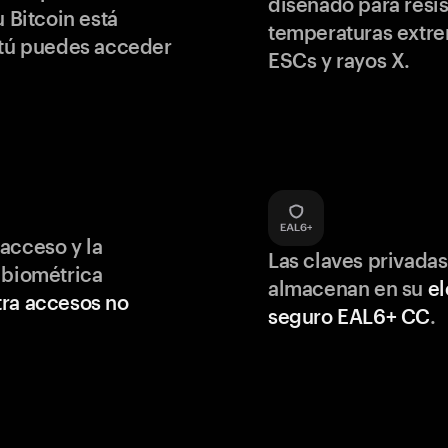
diseñado para resis
u Bitcoin está
temperaturas extr
 tú puedes acceder
ESCs y rayos X.
acceso y la
Las claves privadas
 biométrica
almacenan en su
e
ra accesos no
seguro EAL6+ CC
.