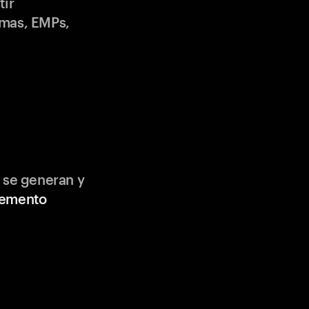
tir
emas, EMPs,
 se generan y
lemento