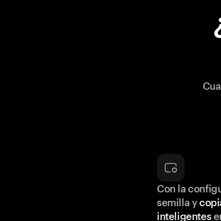
Cua
Con la configu
semilla y
copi
inteligentes
en