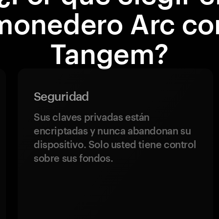
monedero Arc co
Tangem?
Seguridad
Sus claves privadas están
encriptadas y nunca abandonan su
dispositivo. Solo usted tiene control
sobre sus fondos.