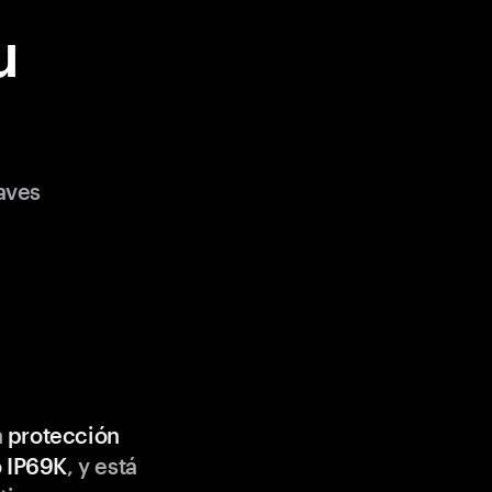
u
aves
n
protección
o IP69K
, y está